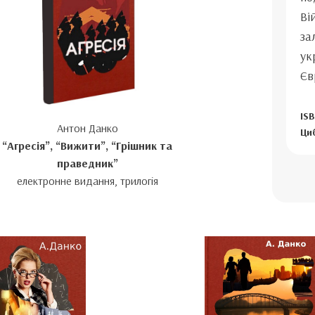
Ві
за
ук
Єв
ISB
Антон Данко
Ци
“Агресія”, “Вижити”, “Грішник та
праведник”
електронне видання, трилогія