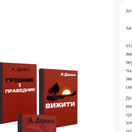
до
Ав
Ус
лю
пе
Ча
зм
сю
Де
ма
хр
зо
под