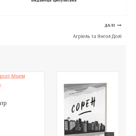
Видавець Цибульська
ДАЛІ
Агріель та Янгол Долі
атр