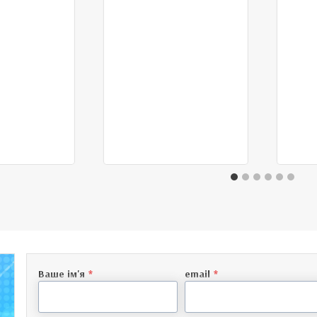
Ваше ім'я
*
email
*