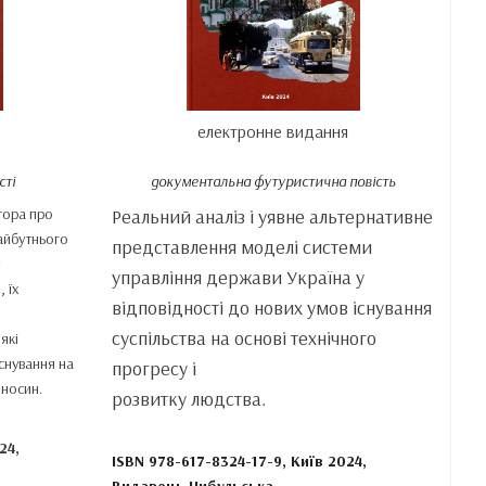
електронне видання
сті
документальна футуристична повість
втора про
Реальний аналіз і уявне альтернативне
майбутнього
представлення моделі системи
у
управління держави Україна у
, їх
відповідності до нових умов існування
суспільства на основі технічного
які
снування на
прогресу і
дносин.
розвитку людства.
24,
ISBN 978-617-8324-17-9, Київ 2024,