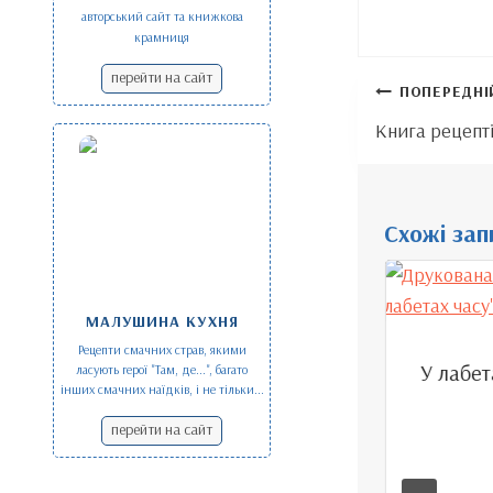
авторський сайт та книжкова
крамниця
перейти на сайт
Навігація
ПОПЕРЕДНІ
записів
Книга рецепт
Схожі зап
МАЛУШИНА КУХНЯ
Рецепти смачних страв, якими
У лабет
ласують герої "Там, де...", багато
інших смачних наїдків, і не тільки...
перейти на сайт