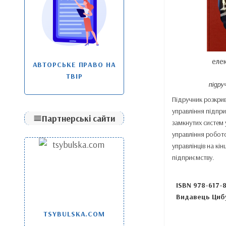
еле
АВТОРСЬКЕ ПРАВО НА
ТВІР
підру
Підручник розкри
управління підпр
Партнерські сайти
замкнутих систем у
управління робот
управлінців на кін
підприємству.
ISBN 978-617-8
Видавець Циб
TSYBULSKA.COM