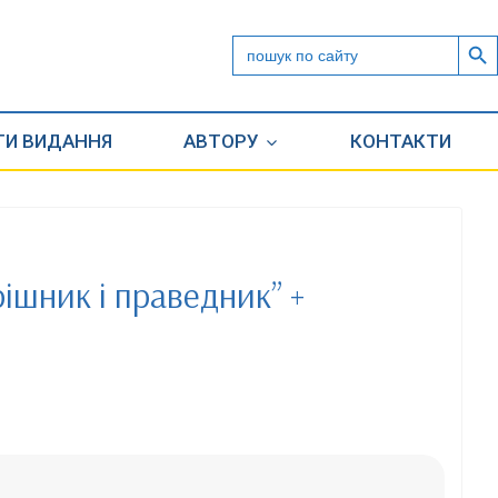
Search But
Search
for:
ТИ ВИДАННЯ
АВТОРУ
КОНТАКТИ
Грішник і праведник” +