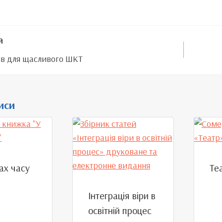
Й
ів для щасливого ШКТ
иси
ах часу
Те
Інтеграція віри в
освітній процес