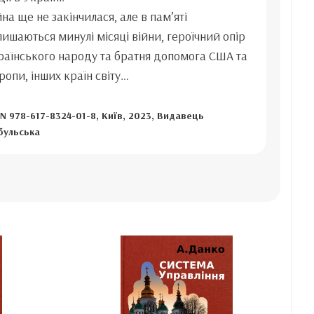
йна ще не закінчилася, але в пам’яті
лишаються минулі місяці війни, героїчний опір
раїнського народу та братня допомога США та
ропи, інших країн світу…
N 978-617-8324-01-8, Київ, 2023, Видавець
бульська