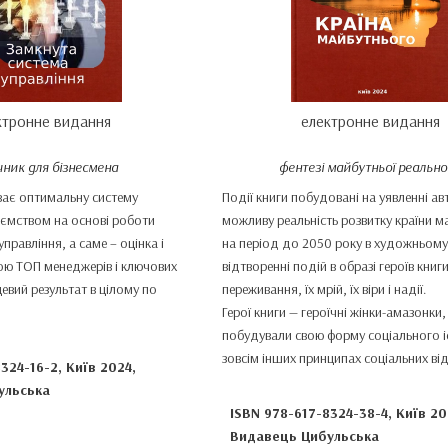
ктронне видання
електронне видання
чник для бізнесмена
фентезі майбутньої реально
ває оптимальну систему
Події книги побудовані на уявленні а
иємством на основі роботи
можливу реальність розвитку країни 
правління, а саме – оцінка і
на період до 2050 року в художньом
ою ТОП менеджерів і ключових
відтворенні подій в образі героїв книги
цевий результат в цілому по
переживання, їх мрій, їх віри і надії.
Герої книги — героїчні жінки-амазонки, 
побудували свою форму соціального і
зовсім інших принципах соціальних ві
324-16-2, Київ 2024,
ульська
ISBN 978-617-8324-38-4, Київ 20
Видавець Цибульська