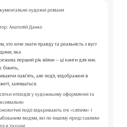
кументально-художні романи
тор: Анатолій Данко
ім, хто хоче знати правду та реальність з вуст
дини, яка
режила перший рік війни — ці книги для них.
с біжить,
иваючи пам’ять, але події, відображені в
жеті, залишаться.
сятки епізодів у художньому оформленні та
ксимально
онологічні події відкривають очі «сліпим» і
мбованим людям, які по-іншому представляли
ії в Україні.