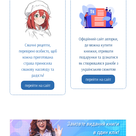
Офіційний сайт авторки,
Смачні рецепти,
де можна купити
перевірені особисто, щоб
книжки, отримати
кожна приготована
подарунки та дізнатися
страва приносила
як створювалося ранобе з
смакову насолоду та
українським сюжетом
радість!
перейти на сайт
перейти на сайт
Замовте видання книги
в один клік!