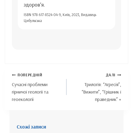
здоров’я.
ISBN 978-617-8324-04-9, Київ, 2023, Видавець
Цибульська
Навігація
ПОПЕРЕДНІЙ
ДАЛІ
записів
Сучасні проблеми
Трилогія: “Агресія”,
гірничої геології та
“Вижити”, “Грішник і
геоекології
праведник” +
Схожі записи