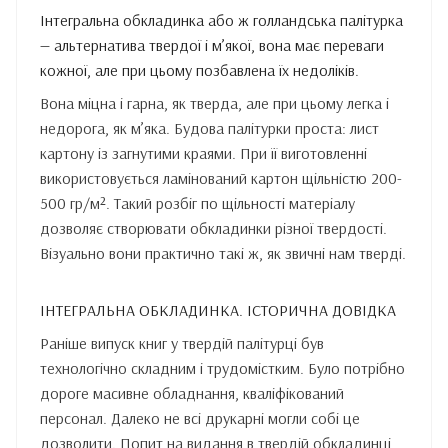
Інтегральна обкладинка або ж голландська палітурка
— альтернатива твердої і м’якої, вона має переваги
кожної, але при цьому позбавлена ​​їх недоліків.
Вона міцна і гарна, як тверда, але при цьому легка і
недорога, як м’яка. Будова палітурки проста: лист
картону із загнутими краями. При її виготовленні
використовується ламінований картон щільністю 200-
500 гр/м². Такий розбіг по щільності матеріалу
дозволяє створювати обкладинки різної твердості.
Візуально вони практично такі ж, як звичні нам тверді.
ІНТЕГРАЛЬНА ОБКЛАДИНКА. ІСТОРИЧНА ДОВІДКА
Раніше випуск книг у твердій палітурці був
технологічно складним і трудомістким. Було потрібно
дороге масивне обладнання, кваліфікований
персонал. Далеко не всі друкарні могли собі це
дозволити. Попит на видання в твердій обкладинці