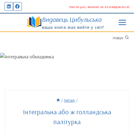
Перейти
ТЕКСТИ рОС. МОВОЮ НЕ РОЗГЛЯДАЮТЬСЯ!
до
Видавець Цибульська
вмісту
ваша книга має вийти у світ!
пошук
/
Автору
/
Інтегральна або ж голландська
палітурка