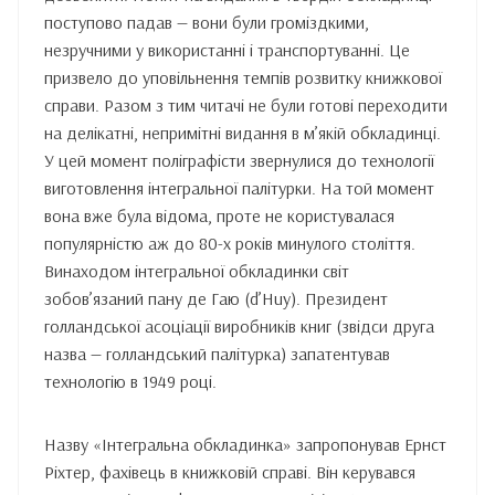
поступово падав — вони були громіздкими,
незручними у використанні і транспортуванні. Це
призвело до уповільнення темпів розвитку книжкової
справи. Разом з тим читачі не були готові переходити
на делікатні, непримітні видання в м’якій обкладинці.
У цей момент поліграфісти звернулися до технології
виготовлення інтегральної палітурки. На той момент
вона вже була відома, проте не користувалася
популярністю аж до 80-х років минулого століття.
Винаходом інтегральної обкладинки світ
зобов’язаний пану де Гаю (d’Huy). Президент
голландської асоціації виробників книг (звідси друга
назва — голландський палітурка) запатентував
технологію в 1949 році.
Назву «Інтегральна обкладинка» запропонував Ернст
Ріхтер, фахівець в книжковій справі. Він керувався