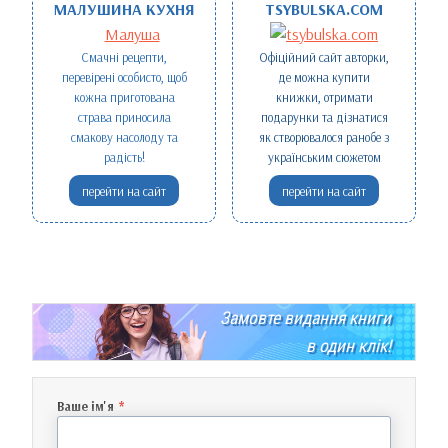
МАЛУШИНА КУХНЯ
TSYBULSKA.COM
Смачні рецепти,
Офіційний сайт авторки,
перевірені особисто, щоб
де можна купити
кожна приготована
книжки, отримати
страва приносила
подарунки та дізнатися
смакову насолоду та
як створювалося ранобе з
радість!
українським сюжетом
перейти на сайт
перейти на сайт
Замовте видання книги
в один клік!
Ваше ім'я
*