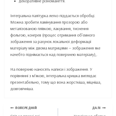
декоративне різноманіття.
Інтегральна палітурка легко піддається обробці.
Можна зробити ламінування прозорою або
металізованою плівкою, лакування, тиснення
фольгою, конгрев (процес отримання об’ємного
зображення за рахунок локальної деформації
матеріалу між двома матрицями — зображення яке
начебто піднімається над поверхнею матеріалу),.
На поверхню наносять написи і зображення. У
порівнянні з м’якою, інтегральна кришка виглядає
презентабельно, тому що вона жорсткіша, міцніша,
довговічніша.
Навігація
ПОПЕРЕДНІЙ
ДАЛІ
записів