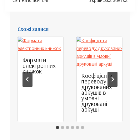
Світ на власні очі
Українська абетка
Схожі записи
Формати
електронних
книжок
Коефіцієнти
переводу
друкованих
аркушів в
умовні
друковані
аркуші