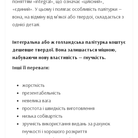
поняттям «integral», що означає «цілісний»,
«єдиний». У цьому і полягає особливість палітурки —
вона, на відміну від м’якої або твердої, складається з
однієї деталі.
Інтегральна або ж голландська палітурка коштує
дешевше твердої. Вона залишається міцною,
набуваючи нову властивість — гнучкість.
Інші її переваги:
жорсткість
презентабельність
невелика вага
простота і швидкість виготовлення
низька собівартість
зручність використання видань за рахунок
гнучкості і хорошого розкриття